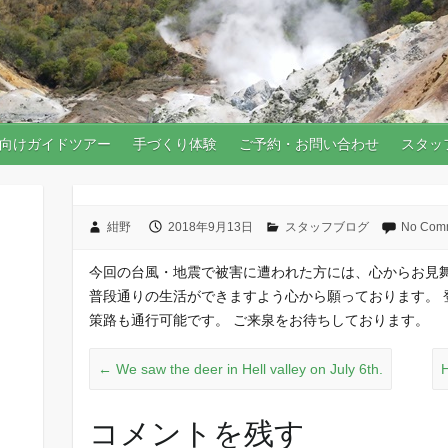
向けガイドツアー
手づくり体験
ご予約・お問い合わせ
スタッ
紺野
2018年9月13日
スタッフブログ
No Com
今回の台風・地震で被害に遭われた方には、心からお見舞
普段通りの生活ができますよう心から願っております。 
策路も通行可能です。 ご来泉をお待ちしております。
←
We saw the deer in Hell valley on July 6th.
H
コメントを残す