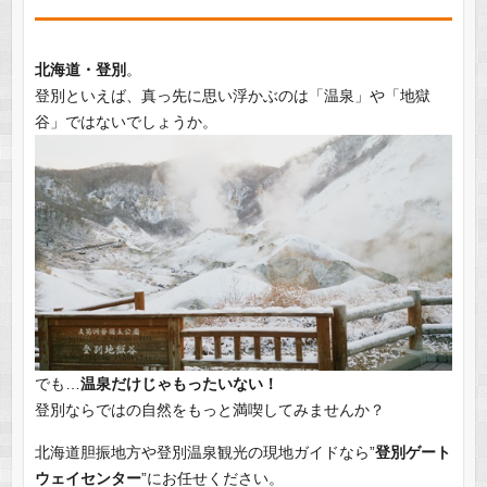
北海道・登別
。
登別といえば、真っ先に思い浮かぶのは「温泉」や「地獄
谷」ではないでしょうか。
でも…
温泉だけじゃもったいない！
登別ならではの自然をもっと満喫してみませんか？
北海道胆振地方や登別温泉観光の現地ガイドなら”
登別ゲート
ウェイセンター
”にお任せください。