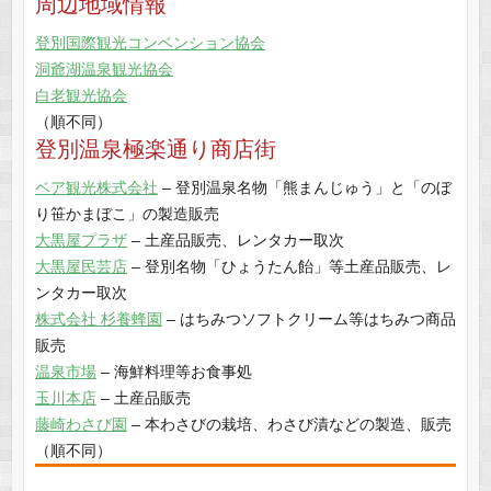
周辺地域情報
登別国際観光コンベンション協会
洞爺湖温泉観光協会
白老観光協会
（順不同）
登別温泉極楽通り商店街
ベア観光株式会社
– 登別温泉名物「熊まんじゅう」と「のぼ
り笹かまぼこ」の製造販売
大黒屋プラザ
– 土産品販売、レンタカー取次
大黒屋民芸店
– 登別名物「ひょうたん飴」等土産品販売、レ
ンタカー取次
株式会社 杉養蜂園
– はちみつソフトクリーム等はちみつ商品
販売
温泉市場
– 海鮮料理等お食事処
玉川本店
– 土産品販売
藤崎わさび園
– 本わさびの栽培、わさび漬などの製造、販売
（順不同）