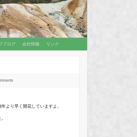
フブログ
会社情報
リンク
omments
例年より早く開花していますよ。
た。