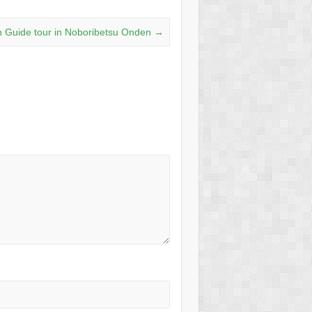
h Guide tour in Noboribetsu Onden
→