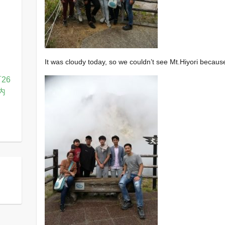
It was cloudy today, so we couldn’t see Mt.Hiyori because
26
内