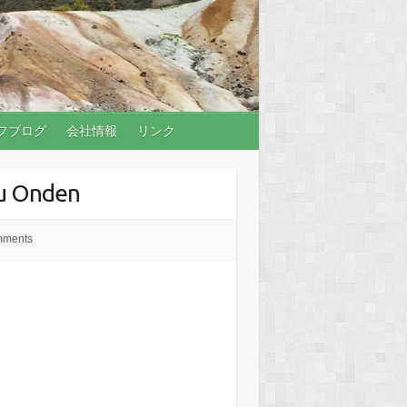
フブログ
会社情報
リンク
su Onden
mments